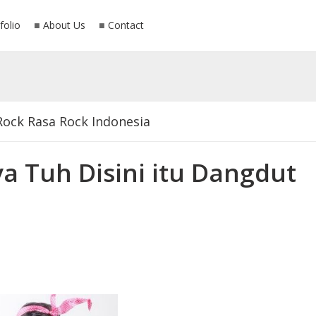
folio
About Us
Contact
 Rock Rasa Rock Indonesia
Ibadah Puasa 1431 H
nya Tuh Disini itu Dangdut
rneo @ Kinabalu, Malayasia - 25 September 2016
h ke POP dengan Lagu dan Video Klip Luar Biasa
Indonesia