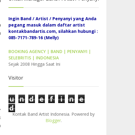
a
Ingin Band / Artist / Penyanyi yang Anda
a
pegang masuk dalam daftar artist
kontakbandartis.com, silahkan hubungi :
u
085-7171-789-16 (Melly)
BOOKING AGENCY | BAND | PENYANYI |
SELEBRITIS | INDONESIA
Sejak 2008 Hingga Saat Ini
Visitor
u
n
d
e
f
i
n
e
d
Kontak Band Artist Indonesia. Powered by
k
Blogger
.
a