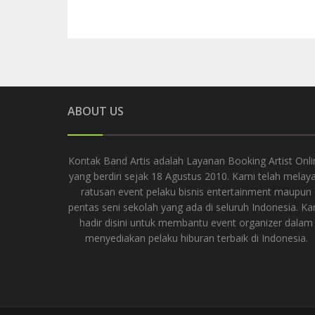
ABOUT US
Kontak Band Artis adalah Layanan Booking Artist Onli
yang berdiri sejak 18 Agustus 2010. Kami telah melaya
ratusan event pelaku bisnis entertainment maupun
pentas seni sekolah yang ada di seluruh Indonesia. K
hadir disini untuk membantu event organizer dalam
menyediakan pelaku hiburan terbaik di Indonesia.