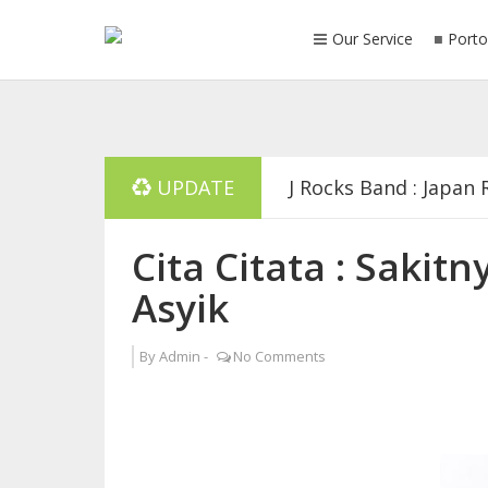
Our Service
Porto
UPDATE
J Rocks Band : Japan
Selamat Menunaikan 
Cita Citata : Sakit
Asyik
Meggi Diaz & Vera Bo
By
Admin
-
No Comments
Arya Nugraha: Berali
Artis dan Selebritis 