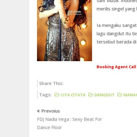
Sani Musik Indone
merilis singel yang 
Ia mengaku sangat 
lagu dangdut itu b
tersebut berada di 
Booking Agent Call 0
Share This:
Tags:
CITA CITATA
DANGDUT
MANAG
Prevoius
FDJ Nadia Vega : Sexy Beat For
Dance Floor