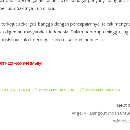
sia pada pertengahan tahun 2014 sebagai penyanyi dangdut. I
berjudul Sakitnya Tuh di Sini.
terkejut sekaligus bangga dengan pencapaiannya. Ia tak mengir
isa digemari masyarakat Indonesia. Dalam beberapa minggu, lag
posisi puncak di berbagai radio di seluruh Indonesia.
81-221-666-344 (Melly)
ER CITA CITATA
PENYANYI DANGDUT
PENYANYI WANITA
Next
Angel V : Dangdut Indah untu
Indonesi