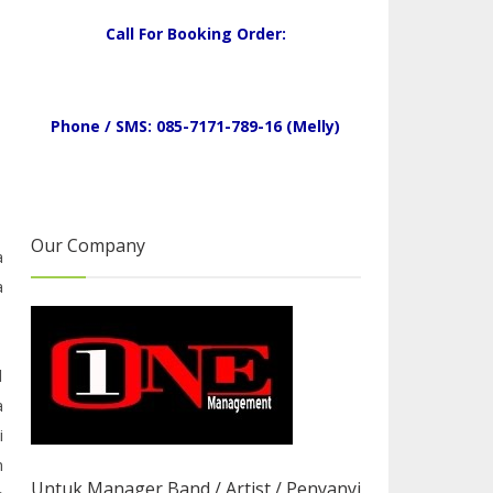
Call For Booking Order:
Phone / SMS: 085-7171-789-16 (Melly)
Our Company
a
a
l
a
i
n
Untuk Manager Band / Artist / Penyanyi